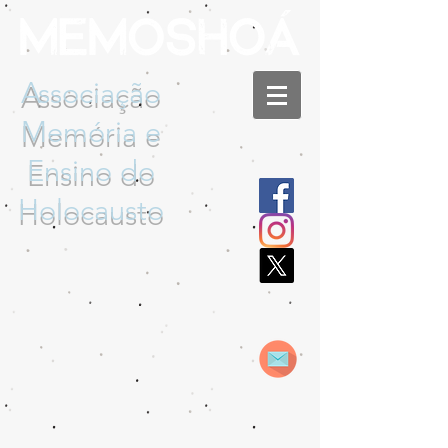
Associação
Memória e
Ensino do
Holocausto