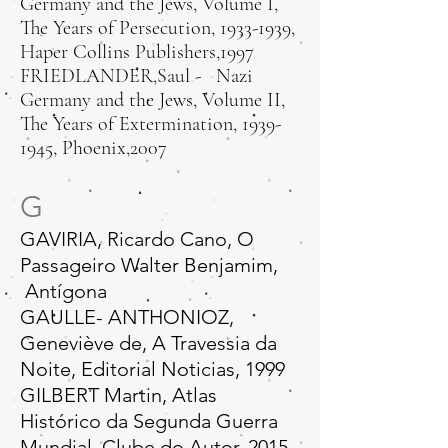
Germany and the Jews, Volume I,
The Years of Persecution,
1933-1939
,
Haper Collins Publishers,1997
FRIEDLANDER,Saul - Nazi
Germany and the Jews, Volume II,
The Years of Extermination,
1939-
1945
, Phoenix,2007
G
GAVIRIA, Ricardo Cano, O
Passageiro Walter Benjamim,
Antígona
GAULLE- ANTHONIOZ,
Geneviève de, A Travessia da
Noite, Editorial Noticias, 1999​
GILBERT Martin, Atlas
Histórico da Segunda Guerra
Mundial, Clube do Autor, 2015​