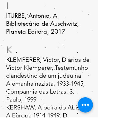
I
ITURBE,
Antonio,
A
Bibliotecária de Auschwit
z,
Planeta Editora, 2017
K
KLEMPERER, Victor, Diários de
Victor Klemperer, Testemunho
clandestino de um judeu na
Alemanha nazista,
1933-1945
,
Companhia das Letras, S.
Paulo, 1999​
KERSHAW, A beira do Abismo,
A Europa
1914-1949
, D.
Quixote, 2016​
KERTES, Joseph, Gratidão,