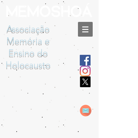
Associação
Memória e
Ensino do
Holocausto