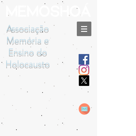
Associação
Memória e
Ensino do
Holocausto