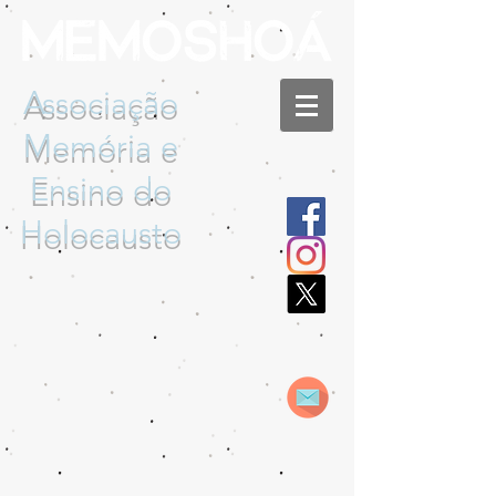
Associação
Memória e
Ensino do
Holocausto